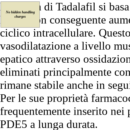
L’attività di Tadalafil si bas
No hidden handling
PDE5 con conseguente aume
charges
ciclico intracellulare. Que
vasodilatazione a livello mu
epatico attraverso ossidazion
eliminati principalmente con
rimane stabile anche in segu
Per le sue proprietà farmaco
frequentemente inserito nei p
PDE5 a lunga durata.