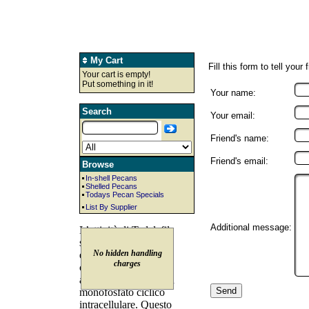
My Cart
Fill this form to tell your
Your cart is empty!
Put something in it!
Your name:
Search
Your email:
Friend's name:
Friend's email:
Browse
In-shell Pecans
Shelled Pecans
Todays Pecan Specials
List By Supplier
Additional message: